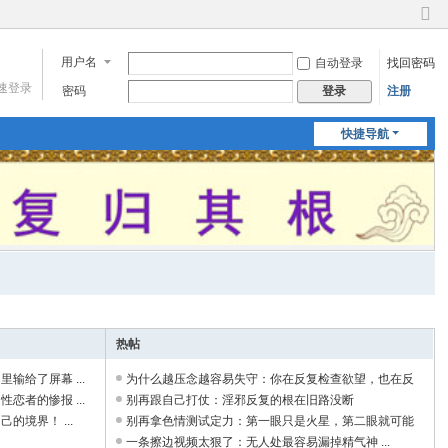
切
换
用户名
自动登录
找回密码
到
窄
速登录
密码
注册
登录
版
快捷导航
热帖
输给了屏幕 ...
为什么越压念越容易失守：你在反复检查欲望，也在反
恋者的惨报 ...
复点亮它 ...
别再跟自己打仗：淫邪反复的根在旧路没断
境界！ ...
别再拿色情测试定力：第一眼只是火星，第二眼就可能
烧掉整晚 ...
一条擦边视频太狠了：无人处最容易漏掉精气神 ...