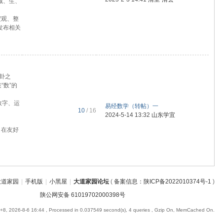
藏、生、
宏观、整
发布相关
卦之
“数”的
数字、运
易经数学（转帖）一
10
/ 16
2024-5-14 13:32
山东学宜
，在友好
大道家园
|
手机版
|
小黑屋
|
大道家园论坛
(
备案信息：陕ICP备2022010374号-1
)
陕公网安备 61019702000398号
8, 2026-8-6 16:44
, Processed in 0.037549 second(s), 4 queries , Gzip On, MemCached On.