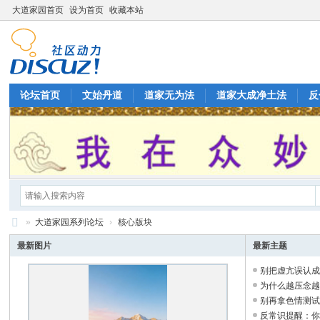
大道家园首页
设为首页
收藏本站
论坛首页
文始丹道
道家无为法
道家大成净土法
反
»
大道家园系列论坛
›
核心版块
大
最新图片
最新主题
道
别把虚亢误认
家
更加疲惫 ...
为什么越压念
复点亮它 ...
别再拿色情测
园
烧掉整晚 ...
反常识提醒：