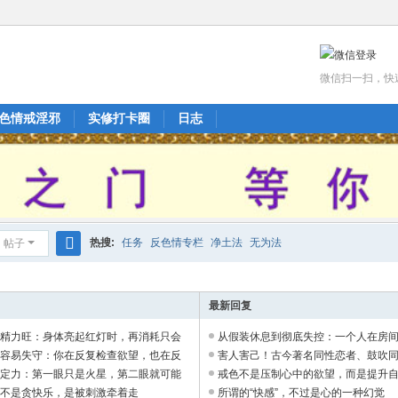
微信扫一扫，快
色情戒淫邪
实修打卡圈
日志
热搜:
任务
反色情专栏
净土法
无为法
帖子
搜
索
最新回复
成精力旺：身体亮起红灯时，再消耗只会
从假装休息到彻底失控：一个人在房间里
越容易失守：你在反复检查欲望，也在反
害人害己！古今著名同性恋者、鼓吹同性
试定力：第一眼只是火星，第二眼就可能
戒色不是压制心中的欲望，而是提升自己的
你不是贪快乐，是被刺激牵着走
所谓的“快感”，不过是心的一种幻觉