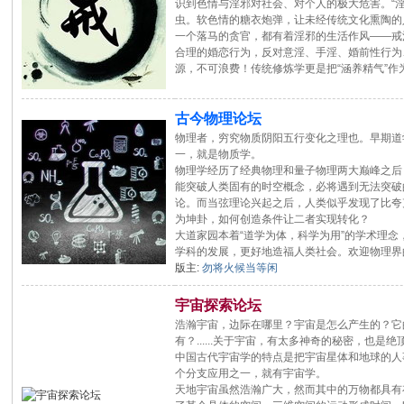
识到色情与淫邪对社会、对个人的极大危害。“淫
虫。软色情的糖衣炮弹，让未经传统文化熏陶的
一个落马的贪官，都有着淫邪的生活作风——戒
合理的婚恋行为，反对意淫、手淫、婚前性行为
源，不可浪费！传统修炼学更是把“涵养精气”
古今物理论坛
物理者，穷究物质阴阳五行变化之理也。早期道
一，就是物质学。
物理学经历了经典物理和量子物理两大巅峰之后
能突破人类固有的时空概念，必将遇到无法突破
论。而当弦理论兴起之后，人类似乎发现了比夸
为坤卦，如何创造条件让二者实现转化？
大道家园本着“道学为体，科学为用”的学术理
学科的发展，更好地造福人类社会。欢迎物理界
版主:
勿将火候当等闲
宇宙探索论坛
浩瀚宇宙，边际在哪里？宇宙是怎么产生的？它
有？......关于宇宙，有太多神奇的秘密，也是
中国古代宇宙学的特点是把宇宙星体和地球的人
个分支应用之一，就有宇宙学。
天地宇宙虽然浩瀚广大，然而其中的万物都具有