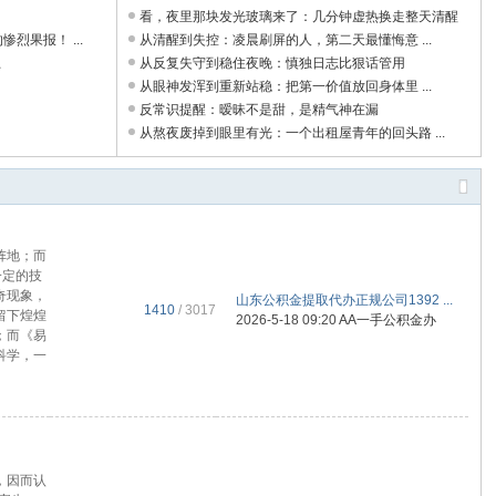
看，夜里那块发光玻璃来了：几分钟虚热换走整天清醒
烈果报！ ...
...
从清醒到失控：凌晨刷屏的人，第二天最懂悔意 ...
上
从反复失守到稳住夜晚：慎独日志比狠话管用
）
从眼神发浑到重新站稳：把第一价值放回身体里 ...
反常识提醒：暧昧不是甜，是精气神在漏
从熬夜废掉到眼里有光：一个出租屋青年的回头路 ...
阵地；而
一定的技
奇现象，
山东公积金提取代办正规公司1392 ...
1410
/ 3017
留下煌煌
2026-5-18 09:20
AA一手公积金办
；而《易
科学，一
，因而认