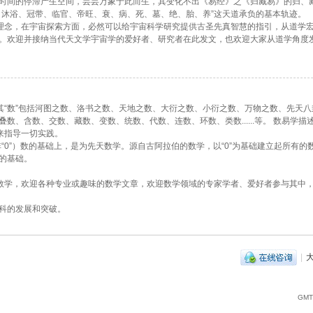
时间的停滞产生空间，芸芸万象于此而生，其变化不出《易经》之《归藏易》的归、
、沐浴、冠带、临官、帝旺、衰、病、死、墓、绝、胎、养”这天道承负的基本轨迹。
的理念，在宇宙探索方面，必然可以给宇宙科学研究提供古圣先真智慧的指引，从道学
。欢迎并接纳当代天文学宇宙学的爱好者、研究者在此发文，也欢迎大家从道学角度
其“数”包括河图之数、洛书之数、天地之数、大衍之数、小衍之数、万物之数、先天八
、含数、交数、藏数、变数、统数、代数、连数、环数、类数......等。 数易学描述
来指导一切实践。
非“0”）数的基础上，是为先天数学。源自古阿拉伯的数学，以“0”为基础建立起所有的
的基础。
索数学，欢迎各种专业或趣味的数学文章，欢迎数学领域的专家学者、爱好者参与其中
科的发展和突破。
|
GMT+