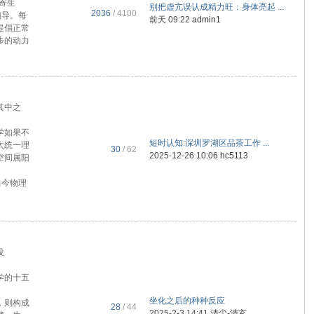
寄生
别把虚亢误认成精力旺：身体亮起 ...
2036
/ 4100
领导。每
前天 09:22
admin1
提倡正常
步的动力
其中之
学如果不
短时认知​:深圳罗湖区品茶工作 ...
大统一理
30
/ 62
2025-12-26 10:06
hc5113
空间属阳
当今物理
没
学的十五
坐化之后的种种反应
，则构成
28
/ 44
2025-2-3 14:41
清尘-清玄