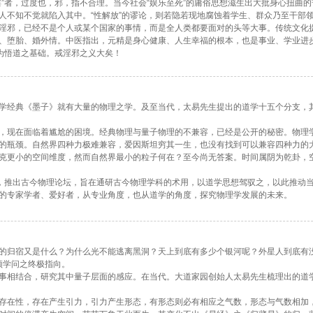
”者，过度也，邪，指不合理。当今社会“娱乐至死”的庸俗思想滋生出大批身心扭曲的
人不知不觉就陷入其中。“性解放”的谬论，则若隐若现地腐蚀着学生、群众乃至干部
淫邪，已经不是个人或某个国家的事情，而是全人类都要面对的头等大事。传统文化
、堕胎、婚外情。中医指出，元精是身心健康、人生幸福的根本，也是事业、学业进
作为悟道之基础。戒淫邪之义大矣！
学经典《墨子》就有大量的物理之学。及至当代，太易先生提出的道学十五个分支，
，现在面临着尴尬的困境。经典物理与量子物理的不兼容，已经是公开的秘密。物理
的瓶颈。自然界四种力极难兼容，爱因斯坦穷其一生，也没有找到可以兼容四种力的
克更小的空间维度，然而自然界最小的粒子何在？至今尚无答案。时间属阴为乾卦，
念，推出古今物理论坛，旨在通研古今物理学科的术用，以道学思想驾驭之，以此推动
的专家学者、爱好者，从专业角度，也从道学的角度，探究物理学发展的未来。
的归宿又是什么？为什么光不能逃离黑洞？天上到底有多少个银河呢？外星人到底有
绝顶学问之终极指向。
事相结合，研究其中量子层面的感应。在当代。大道家园创始人太易先生梳理出的道
存在性，存在产生引力，引力产生形态，有形态则必有相应之气数，形态与气数相加