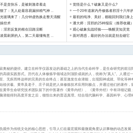
你不是贪快乐，是被刺激牵着走
觉悟是什么？破象又是什么?
狠了：无人处最容易漏掉精气神 ...
一个20年道家内丹修炼者邪淫十六年的惨
发光玻璃来了：几分钟虚热换走整天清醒
最初的纯净、美好，都能回到我们身
理操控术
潘大师：淫邪的25种报应（推荐收藏
仗：淫邪反复的根在旧路没断
观心破象实战经验——唤醒灵知灵觉
凌晨刷屏的人，第二天最懂悔意 ...
面对诱惑，最好的办法就是别去碰它
宙奥秘的捷径。建立在科学仪器发达的基础之上的当代生命科学，是生命研究的前沿
的高级实践形式。历代在人体修炼学领域达到顶阶成就的人，统称为“真人”。人通过
至、无疾而终这样的完美的生命终点；甚至激发生命潜能，出现阳神成就、羽化等神
始祖伏羲、黄帝及老子、庄子就是把人体修炼技术应用到极点，并通过他们的著作，
在黄帝生命研究技术团队留下的中医著作《黄帝内经》、《黄帝外经》中有详细记载
脑潜能得到高度开发之后，领悟出来的普适真理。结合现代脑科学、基因科学、心理
负观作为传统文化的核心思想，引导人们在最宏观和最微观角度认识事物的动态发展