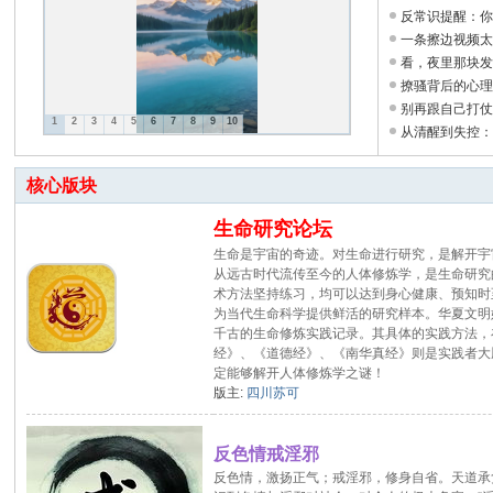
论
反常识提醒：
坛
一条擦边视频太
看，夜里那块
...
撩骚背后的心
别再跟自己打
1
2
3
4
5
6
7
8
9
10
从清醒到失控：
核心版块
生命研究论坛
生命是宇宙的奇迹。对生命进行研究，是解开宇
从远古时代流传至今的人体修炼学，是生命研究
术方法坚持练习，均可以达到身心健康、预知时
为当代生命科学提供鲜活的研究样本。华夏文明
千古的生命修炼实践记录。其具体的实践方法，
经》、《道德经》、《南华真经》则是实践者大
定能够解开人体修炼学之谜！
版主:
四川苏可
反色情戒淫邪
反色情，激扬正气；戒淫邪，修身自省。天道承