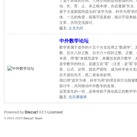
了某个具体的空间。三维空间的运动形成时间，
动、长、育、止、杀之根本律，亦必遵循“长生
基于大道家园所提出的“道学为体，科学为用”
体、一元的角度，探索宇宙真相，揭示宇宙奥秘
文章，共同交流探讨。
版主:
止戈为武
中外数学论坛
数学隶属于道学的十五个分支应用之“数易学”。
数、后天八卦之数、后天六十四卦之数、正数、叠数
本质，用“数”来规范道学，来囊括东西方数学，
道学数学的特点，是建立在“零”（注意：是“零”
算、公式、证明，因其严密性，成为科学各分支
后天源自先天，然二者各有妙用。
我们用“道学为体，科学为用”的理念和方法探
探讨中，共同推动中外数学的发展。
这里发生的一切，必将有助于推动真正的数学学
版主:
北京康德承
Powered by
Discuz!
X3.5
Licensed
© 2001-2025
Discuz! Team
.