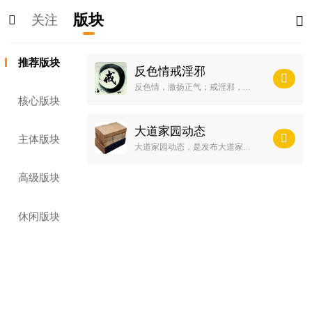
版块
关注
推荐版块
反色情戒淫邪
反色情，激扬正气；戒淫邪，修身自省。天道承负观作为传统文化的核心思想，引导人们在最宏观和最微观角度认识事物的动态发展，因而认识到色情与淫邪对社会、对个人的极大危害。“淫”者，过度也，邪，指不合理。当今社会“娱乐至死”的庸俗思想滋生出大批身心扭曲的寄生虫。软色情的糖衣炮弹，让未经传统文化熏陶的人不知不觉就陷入其中。“性解放”的谬论，则若隐若现地腐蚀着学生、群众乃至干部领导。每一个落马的贪官，都有着淫邪的生活作风——戒淫邪，已经不是个人或某个国家的事情，而是全人类都要面对的头等大事。传统文化提倡正常合理的婚恋行为，反对意淫、手淫、婚前性行为、堕胎、婚外情。中医指出，元精是身心健康、人生幸福的根本，也是事业、学业进步的动力源，不可浪费！传统修炼学更是把“涵养精气”作为悟道之基础。戒淫邪之义大矣！
核心版块
大道家园动态
主体版块
大道家园动态，是发布大道家园课程、实时报道、发展状态以及建立与论坛会员直接沟通交流的专门栏目。同时，我们也会在这里发布有关大道家园的公开学习资料，欢迎关注。
高级版块
休闲版块