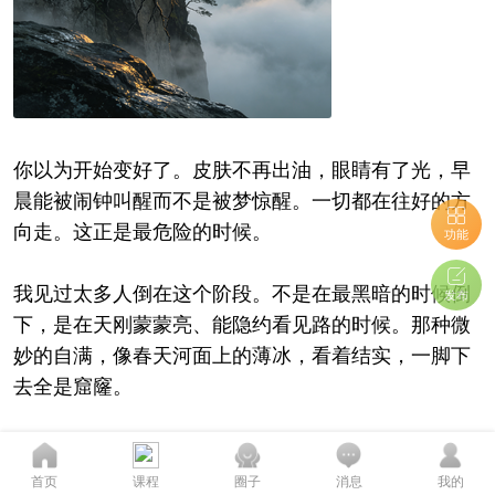
你以为开始变好了。皮肤不再出油，眼睛有了光，早
晨能被闹钟叫醒而不是被梦惊醒。一切都在往好的方
向走。这正是最危险的时候。
功能
我见过太多人倒在这个阶段。不是在最黑暗的时候倒
发布
下，是在天刚蒙蒙亮、能隐约看见路的时候。那种微
妙的自满，像春天河面上的薄冰，看着结实，一脚下
去全是窟窿。
隔壁老张就是这样。他坚持了四十多天，人瘦了八
您的态度至关重要...
斤，脸上的暗疮消了大半，同事都说他像换了个人。
首页
课程
圈子
消息
我的