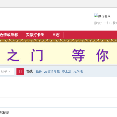
微信扫一扫，快
色情戒淫邪
实修打卡圈
日志
热搜:
任务
反色情专栏
净土法
无为法
帖子
搜
索
部楼层