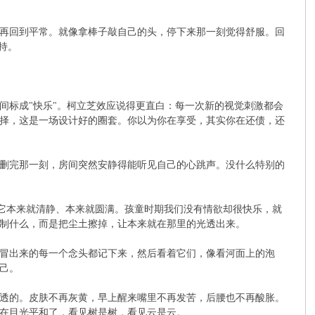
再回到平常。就像拿棒子敲自己的头，停下来那一刻觉得舒服。回
持。
间标成"快乐"。柯立芝效应说得更直白：每一次新的视觉刺激都会
择，这是一场设计好的圈套。你以为你在享受，其实你在还债，还
删完那一刻，房间突然安静得能听见自己的心跳声。没什么特别的
，它本来就清静、本来就圆满。孩童时期我们没有情欲却很快乐，就
制什么，而是把尘土擦掉，让本来就在那里的光透出来。
冒出来的每一个念头都记下来，然后看着它们，像看河面上的泡
己。
透的。皮肤不再灰黄，早上醒来嘴里不再发苦，后腰也不再酸胀。
在目光平和了，看见树是树，看见云是云。