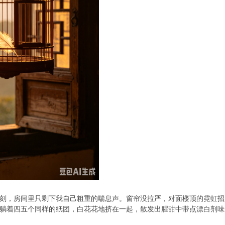
刻，房间里只剩下我自己粗重的喘息声。窗帘没拉严，对面楼顶的霓虹招
躺着四五个同样的纸团，白花花地挤在一起，散发出腥甜中带点漂白剂味