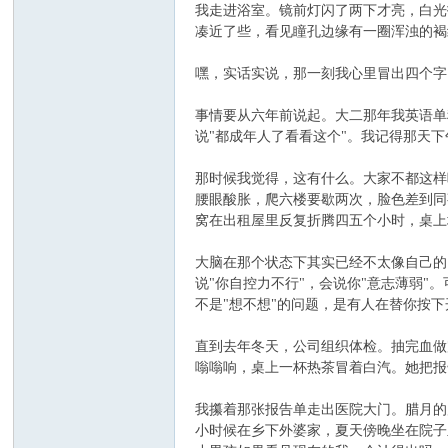
我走进浴室。镜前灯闪了两下才亮，白光
凑近了些，看见瞳孔边缘有一圈浑浊的褐
嘿，实话实说，那一刻我心里冒出四个字
事情要从六年前说起。大二那年我英语单
说"都成年人了看看这个"。我记得那天
那时候我觉得，这有什么。大家不都这样
腰眼酸胀，爬六楼要歇两次，脸色差到同
窝在出租屋里反复折腾四五个小时，桌上
大脑在那个状态下其实已经不太像自己的
说"你自控力不行"，会说你"意志薄弱
不是"想不想"的问题，是有人在替你按下
直到去年冬天，公司组织体检。抽完血做
嗡嗡响，桌上一杯热茶冒着白汽。她把报
我攥着那张报告单走出医院大门。腊月的
小时候在乡下外婆家，夏天傍晚坐在院子