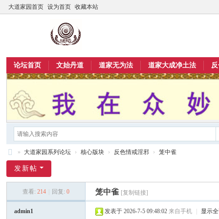
大道家园首页
设为首页
收藏本站
论坛首页
文始丹道
道家无为法
道家大成净土法
反
»
大道家园系列论坛
›
核心版块
›
反色情戒淫邪
›
笼中雀
大
发新帖
道
笼中雀
查看:
214
|
回复:
0
[复制链接]
家
园
admin1
发表于 2026-7-5 09:48:02
来自手机
|
显示全