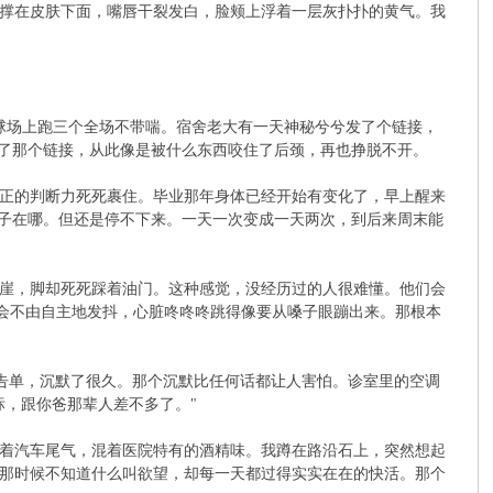
撑在皮肤下面，嘴唇干裂发白，脸颊上浮着一层灰扑扑的黄气。我
篮球场上跑三个全场不带喘。宿舍老大有一天神秘兮兮发了个链接，
开了那个链接，从此像是被什么东西咬住了后颈，再也挣脱不开。
正的判断力死死裹住。毕业那年身体已经开始有变化了，早上醒来
根子在哪。但还是停不下来。一天一次变成一天两次，到后来周末能
崖，脚却死死踩着油门。这种感觉，没经历过的人很难懂。他们会
指会不由自主地发抖，心脏咚咚咚跳得像要从嗓子眼蹦出来。那根本
告单，沉默了很久。那个沉默比任何话都让人害怕。诊室里的空调
标，跟你爸那辈人差不多了。"
着汽车尾气，混着医院特有的酒精味。我蹲在路沿石上，突然想起
那时候不知道什么叫欲望，却每一天都过得实实在在的快活。那个