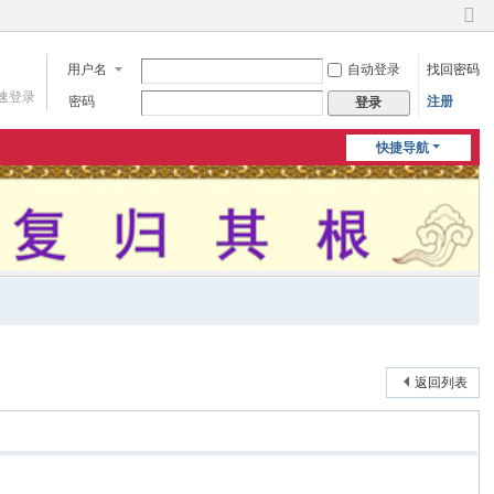
切
换
用户名
自动登录
找回密码
到
窄
速登录
密码
注册
登录
版
快捷导航
返回列表