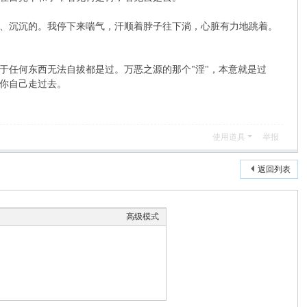
、沉沉的。我停下来喘气，汗顺着脖子往下淌，心脏有力地跳着。
于任何东西无法自拔都是过。万恶之源的那个"淫"，本意就是过
你自己走过去。
使用道具
举报
返回列表
高级模式