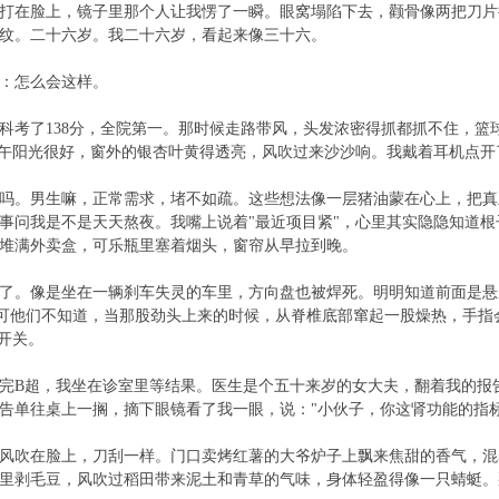
打在脸上，镜子里那个人让我愣了一瞬。眼窝塌陷下去，颧骨像两把刀片
纹。二十六岁。我二十六岁，看起来像三十六。
：怎么会这样。
科考了138分，全院第一。那时候走路带风，头发浓密得抓都抓不住，
下午阳光很好，窗外的银杏叶黄得透亮，风吹过来沙沙响。我戴着耳机点
吗。男生嘛，正常需求，堵不如疏。这些想法像一层猪油蒙在心上，把真
事问我是不是天天熬夜。我嘴上说着"最近项目紧"，心里其实隐隐知道
堆满外卖盒，可乐瓶里塞着烟头，窗帘从早拉到晚。
了。像是坐在一辆刹车失灵的车里，方向盘也被焊死。明明知道前面是悬
"。可他们不知道，当那股劲头上来的时候，从脊椎底部窜起一股燥热，手
开关。
完B超，我坐在诊室里等结果。医生是个五十来岁的女大夫，翻着我的报
告单往桌上一搁，摘下眼镜看了我一眼，说："小伙子，你这肾功能的指
风吹在脸上，刀刮一样。门口卖烤红薯的大爷炉子上飘来焦甜的香气，混
里剥毛豆，风吹过稻田带来泥土和青草的气味，身体轻盈得像一只蜻蜓。