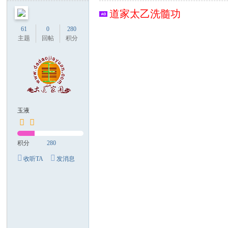
论
道家太乙洗髓功
坛
61
0
280
主题
回帖
积分
玉液
积分
280
收听TA
发消息