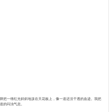
牌把一绺红光斜斜地泼在天花板上，像一道还没干透的血迹。我把
道的闷浊气息。