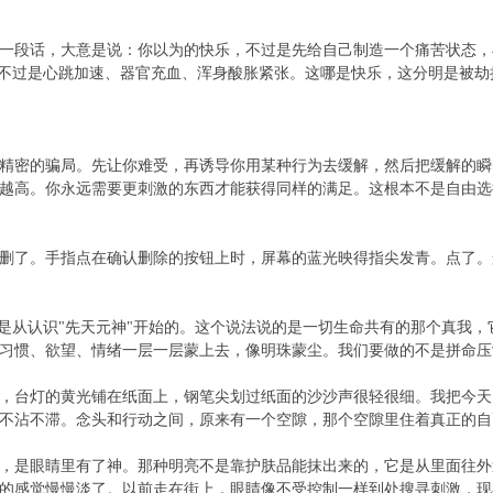
一段话，大意是说：你以为的快乐，不过是先给自己制造一个痛苦状态，
讲不过是心跳加速、器官充血、浑身酸胀紧张。这哪是快乐，这分明是被劫
精密的骗局。先让你难受，再诱导你用某种行为去缓解，然后把缓解的瞬
越高。你永远需要更刺激的东西才能获得同样的满足。这根本不是自由选
删了。手指点在确认删除的按钮上时，屏幕的蓝光映得指尖发青。点了。
变是从认识"先天元神"开始的。这个说法说的是一切生命共有的那个真我
习惯、欲望、情绪一层一层蒙上去，像明珠蒙尘。我们要做的不是拼命压
，台灯的黄光铺在纸面上，钢笔尖划过纸面的沙沙声很轻很细。我把今天
不沾不滞。念头和行动之间，原来有一个空隙，那个空隙里住着真正的自
，是眼睛里有了神。那种明亮不是靠护肤品能抹出来的，它是从里面往外
的感觉慢慢淡了。以前走在街上，眼睛像不受控制一样到处搜寻刺激，现