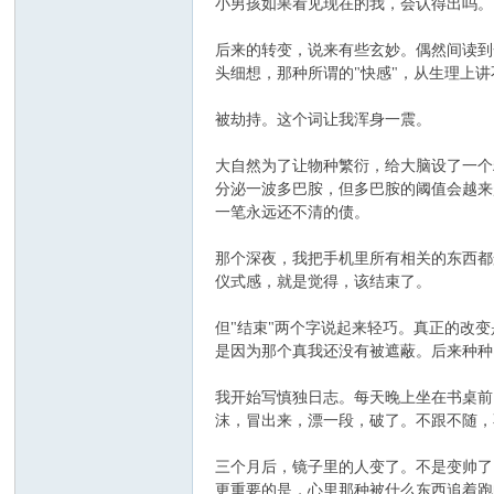
小男孩如果看见现在的我，会认得出吗。
后来的转变，说来有些玄妙。偶然间读到
头细想，那种所谓的"快感"，从生理上
被劫持。这个词让我浑身一震。
大自然为了让物种繁衍，给大脑设了一个
分泌一波多巴胺，但多巴胺的阈值会越来
一笔永远还不清的债。
那个深夜，我把手机里所有相关的东西都
仪式感，就是觉得，该结束了。
但"结束"两个字说起来轻巧。真正的改
是因为那个真我还没有被遮蔽。后来种种
我开始写慎独日志。每天晚上坐在书桌前
沫，冒出来，漂一段，破了。不跟不随，
三个月后，镜子里的人变了。不是变帅了
更重要的是，心里那种被什么东西追着跑