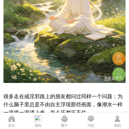
功能
发布
很多走在戒淫邪路上的朋友都问过同样一个问题：为
什么脑子里总是不由自主浮现那些画面，像潮水一样
一浪接一浪涌上来，怎么压都压不住。
您的态度至关重要...
首页
课程
圈子
消息
我的
说到底，是心不清静。可清静这种东西，哪里是靠硬