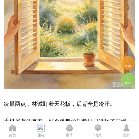
功能
发布
凌晨两点，林诚盯着天花板，后背全是冷汗。
手机屏幕还亮着，那个跳舞的视频早已循环了三遍。
他知道该关掉，手指却像被钉在屏幕上。脑子里有两
您的态度至关重要...
首页
课程
圈子
消息
我的
个声音在打架，一个说“就看一眼”，另一个说“快关