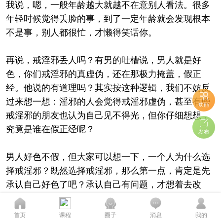
我说，嗯，一般年龄越大就越不在意别人看法。很多
年轻时候觉得丢脸的事，到了一定年龄就会发现根本
不是事，别人都很忙，才懒得笑话你。
再说，戒淫邪丢人吗？有男的吐槽说，男人就是好
色，你们戒淫邪的真虚伪，还在那极力掩盖，假正
经。他说的有道理吗？其实按这种逻辑，我们不妨反
过来想一想：淫邪的人会觉得戒淫邪虚伪，甚至有些
功能
戒淫邪的朋友也认为自己见不得光，但你仔细想想，
究竟是谁在假正经呢？
发布
男人好色不假，但大家可以想一下，一个人为什么选
择戒淫邪？既然选择戒淫邪，那么第一点，肯定是先
承认自己好色了吧？承认自己有问题，才想着去改
正，这又何来虚伪一说呢？倒是那些嘲笑戒淫邪的
您的态度至关重要...
人，他们为什么鄙视戒淫邪？仔细想想，这反而是他
首页
课程
圈子
消息
我的