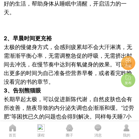
好的生活，帮助身体从睡眠中清醒，开启活力的一
天。
2、早晨时间更充裕
太极的慢健身方式，会感到疲累却不会大汗淋漓，无
需渐渐平衡心率，无需调整急促的呼吸，无需挤出时
间去冲洗，在慢节奏中达到有氧健身的效果。可以腾
功能
出更多的时间为自己准备些营养早餐，或者看完昨晚
没看完的书的章节。
发布
3、告别熊猫眼
长期早起太极，可以促进新陈代谢，自然皮肤也会有
“过劳
所改善，熬夜导致的内分泌失调也会渐渐和缓。
肥”等困扰已久的问题也会得到解决。同样每天睡7小
时，你却可以拥有更加饱满的精神状态和更佳的肤
您的态度至关重要...
质。
首页
课程
圈子
消息
我的