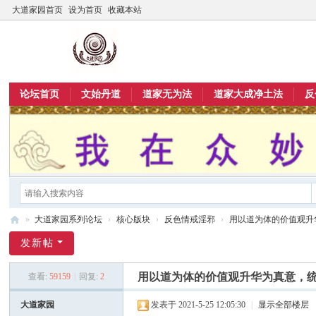
大道家园首页
设为首页
收藏本站
论坛首页
文始丹道
道家无为法
道家大成净土法
反
»
大道家园系列论坛
›
核心版块
›
反色情戒淫邪
›
用以道为体的价值观升华
大
发新帖
道
用以道为体的价值观升华为真意，统御
查看:
59159
|
回复:
2
家
园
大道家园
发表于 2021-5-25 12:05:30
|
显示全部楼层