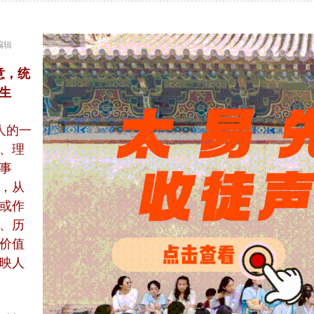
 编辑
意，统
生
人的一
、理
事
，从
或作
、历
价值
映人