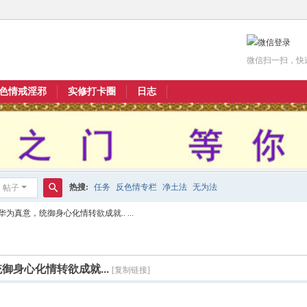
微信扫一扫，快
色情戒淫邪
实修打卡圈
日志
热搜:
任务
反色情专栏
净土法
无为法
帖子
搜
为真意，统御身心化情转欲成就.. ...
索
身心化情转欲成就...
[复制链接]