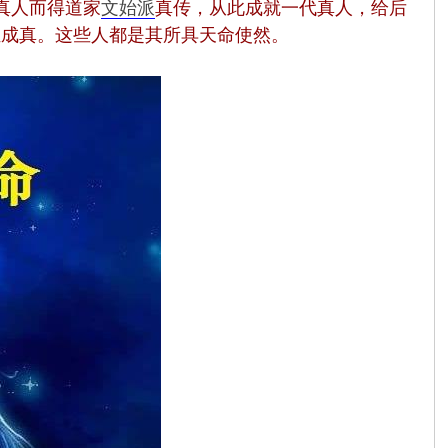
真人而得道家
文始派
真传，从此成就一代真人，给后
证成真。
这些人都是其所具天命使然。