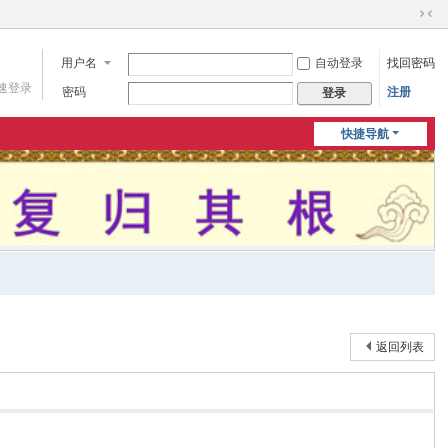
切
换
用户名
自动登录
找回密码
到
窄
速登录
密码
注册
登录
版
快捷导航
返回列表