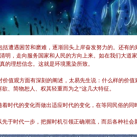
包括遭遇困苦和磨难，逐渐回头上岸奋发努力的。还有的
清明，走向服务国家和人民的方向上来。如在我们大道
真的理想信念。这就是环境熏染所致。
对价值观方面有深刻的阐述，太易先生说：什么样的价值
塞欲、简物恕人、权其轻重而为之”这几大特征。
随着时代的变化而做出适应时代的变化，在等同民俗的同
以先于时代一步，把握时机引领正确潮流，而后各种社会