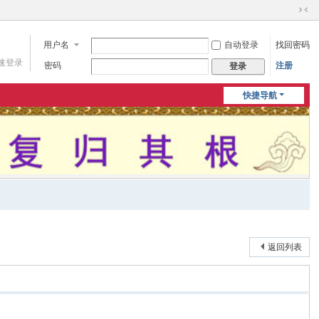
切
换
用户名
自动登录
找回密码
到
窄
速登录
密码
注册
登录
版
快捷导航
返回列表