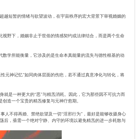
超越短暂的情绪与欲望波动，在宇宙秩序的宏大背景下审视婚姻的
在此视野下，婚姻非止于世俗的情感契约或法律结合，而是两个生命
现代数学所能衡量，它涉及的是生命本真能量的流失与德性根基的动
恶性元神记忆”如同肉体层面的伤疤，若不通过真意净化与转化，将
身就是一种更大的“恶”与精炁消耗。因此，它为那些因不可抗力而
而是创造一个宝贵的精炁修复与元神疗愈期。
当事人不得再婚、禁绝欲望及一切“淫邪行为”，最好是能够收摄身心
荡后，亟需一个绝对宁静、内守的环境以避免精炁的进一步耗散与