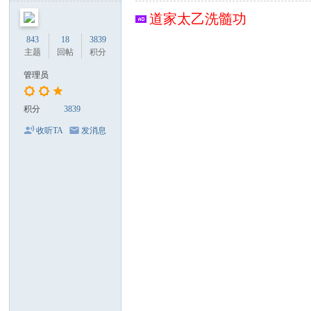
论
道家太乙洗髓功
坛
843
18
3839
主题
回帖
积分
管理员
积分
3839
收听TA
发消息