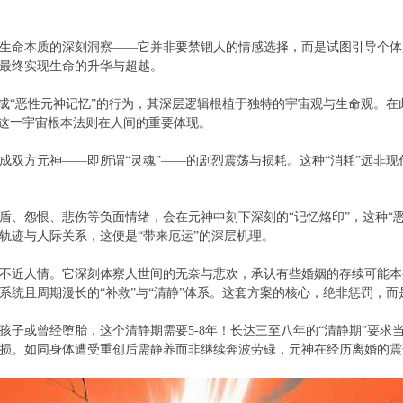
生命本质的深刻洞察——它并非要禁锢人的情感选择，而是试图引导个体
最终实现生命的升华与超越。
形成“恶性元神记忆”的行为，其深层逻辑根植于独特的宇宙观与生命观。
”这一宇宙根本法则在人间的重要体现。
成双方元神——即所谓“灵魂”——的剧烈震荡与损耗。这种“消耗”远非
盾、怨恨、悲伤等负面情绪，会在元神中刻下深刻的“记忆烙印”，这种“
轨迹与人际关系，这便是“带来厄运”的深层机理。
不近人情。它深刻体察人世间的无奈与悲欢，承认有些婚姻的存续可能本
系统且周期漫长的“补救”与“清静”体系。这套方案的核心，绝非惩罚，
孩子或曾经堕胎，这个清静期需要5-8年！长达三至八年的“清静期”要求
损。如同身体遭受重创后需静养而非继续奔波劳碌，元神在经历离婚的震