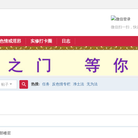
微信扫一扫，快
色情戒淫邪
实修打卡圈
日志
热搜:
任务
反色情专栏
净土法
无为法
帖子
搜
索
部楼层