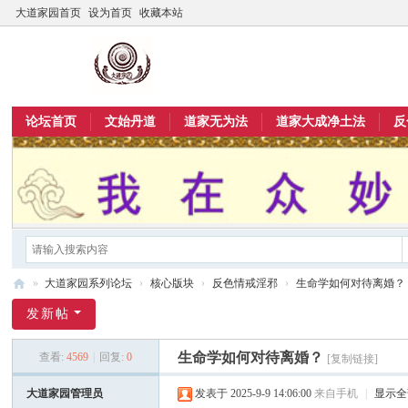
大道家园首页
设为首页
收藏本站
论坛首页
文始丹道
道家无为法
道家大成净土法
反
»
大道家园系列论坛
›
核心版块
›
反色情戒淫邪
›
生命学如何对待离婚？
大
发新帖
道
生命学如何对待离婚？
查看:
4569
|
回复:
0
[复制链接]
家
园
大道家园管理员
发表于 2025-9-9 14:06:00
来自手机
|
显示全