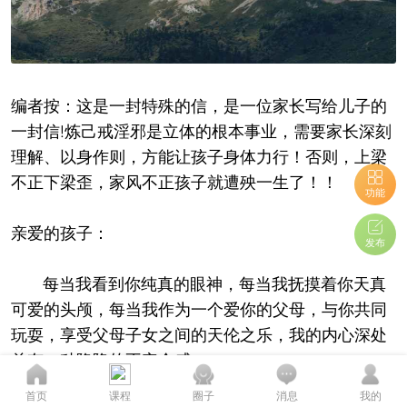
编者按：这是一封特殊的信，是一位家长写给儿子的
一封信!炼己戒淫邪是立体的根本事业，需要家长深刻
理解、以身作则，方能让孩子身体力行！否则，上梁
不正下梁歪，家风不正孩子就遭殃一生了！！
功能
亲爱的孩子：
发布
每当我看到你纯真的眼神，每当我抚摸着你天真
可爱的头颅，每当我作为一个爱你的父母，与你共同
玩耍，享受父母子女之间的天伦之乐，我的内心深处
总有一种隐隐的不安全感。
您的态度至关重要...
首页
课程
圈子
消息
我的