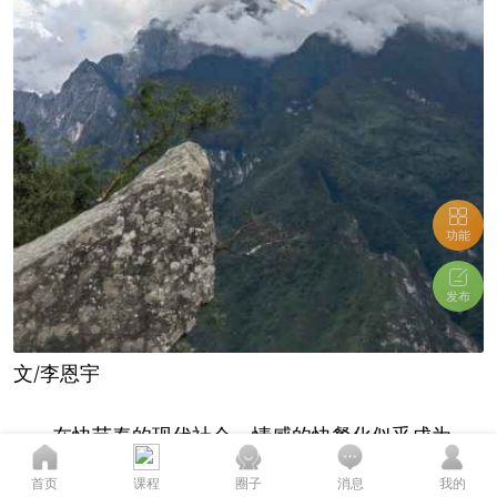
功能
发布
文/李恩宇
在快节奏的现代社会，情感的快餐化似乎成为一
种常态。人们通过各种渠道轻易地建立连接，一夜的
您的态度至关重要...
首页
课程
圈子
消息
我的