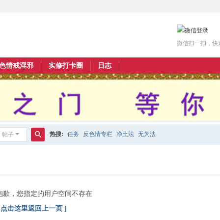
微信扫一扫，快
色情戒淫邪
实修打卡圈
日志
热搜:
任务
反色情专栏
净土法
无为法
帖子
搜
索
抱歉，您指定的用户空间不存在
[ 点击这里返回上一页 ]