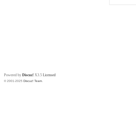
Powered by
Discuz!
X3.5
Licensed
© 2001-2025
Discuz! Team
.