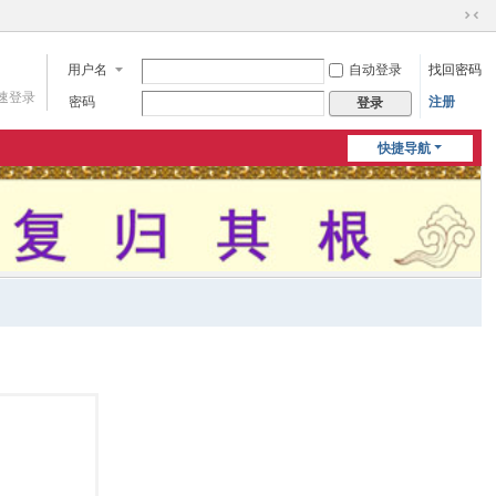
切
换
用户名
自动登录
找回密码
到
窄
速登录
密码
注册
登录
版
快捷导航