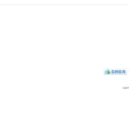
|
GMT+