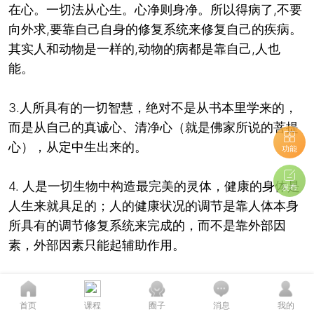
在心。一切法从心生。心净则身净。所以得病了,不要
向外求,要靠自己自身的修复系统来修复自己的疾病。
其实人和动物是一样的,动物的病都是靠自己,人也
能。
3.人所具有的一切智慧，绝对不是从书本里学来的，
而是从自己的真诚心、清净心（就是佛家所说的菩提
心），从定中生出来的。
功能
4. 人是一切生物中构造最完美的灵体，健康的身体是
发布
人生来就具足的；人的健康状况的调节是靠人体本身
所具有的调节修复系统来完成的，而不是靠外部因
素，外部因素只能起辅助作用。
5. 人的大部分生病现象是人体在调节、清理身体垃圾
您的态度至关重要...
时所表现的现象，是人体自动调节平衡所表现出的状
首页
课程
圈子
消息
我的