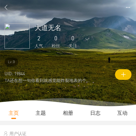
大道无名
2
0
0
人气
粉丝
关注
3
2
0
3
0
Lv.9
主题
回复
日志
相册
好友
UID: 19844
TA还在想一句你看到就感觉能炸裂地表的个性签名
0
0
0
2
169
粉丝
关注
说说
人气
积分
主页
主题
相册
日志
互动
用户认证