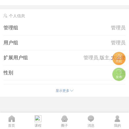
个人信息
管理组
管理员
用户组
管理员
扩展用户组
管理员,版主,
大道使
功能
性别
保密
发布
在线时间
26 小时
显示更多
注册时间
2020-6-1 09:09
最后访问
2020-10-15 20:55
加好友
打招呼
发信息
拉黑Ta
首页
课程
圈子
消息
我的