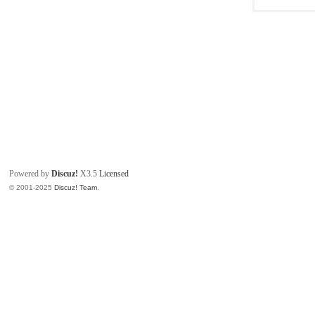
Powered by
Discuz!
X3.5
Licensed
© 2001-2025
Discuz! Team
.