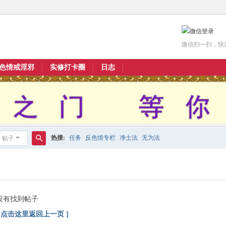
微信扫一扫，快
色情戒淫邪
实修打卡圈
日志
热搜:
任务
反色情专栏
净土法
无为法
帖子
搜
索
没有找到帖子
[ 点击这里返回上一页 ]