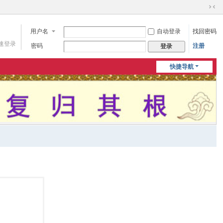
切
换
用户名
自动登录
找回密码
到
窄
速登录
密码
注册
登录
版
快捷导航