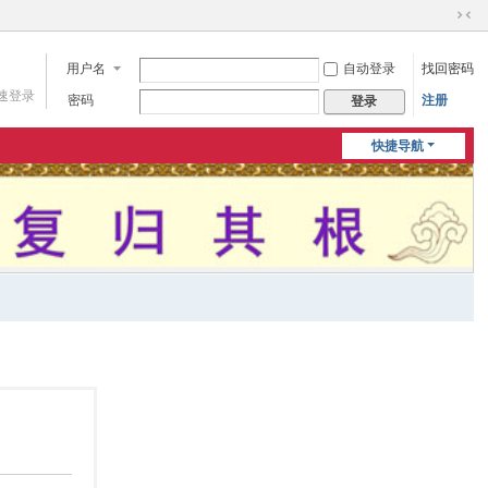
切
换
用户名
自动登录
找回密码
到
窄
速登录
密码
注册
登录
版
快捷导航