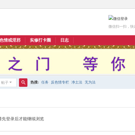
微信扫一扫，快
色情戒淫邪
实修打卡圈
日志
热搜:
任务
反色情专栏
净土法
无为法
帖子
搜
索
请先登录后才能继续浏览