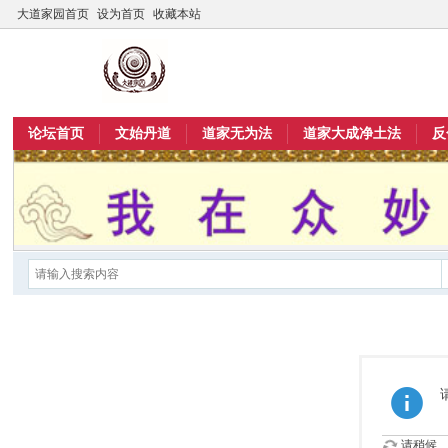
大道家园首页
设为首页
收藏本站
论坛首页
文始丹道
道家无为法
道家大成净土法
反
请稍候...