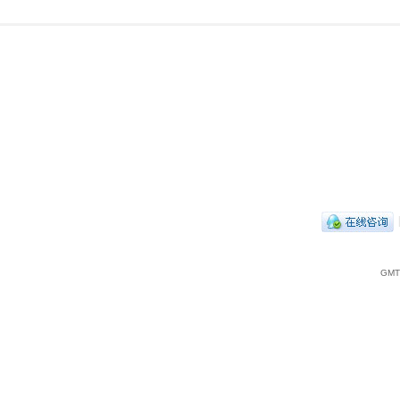
|
GMT+