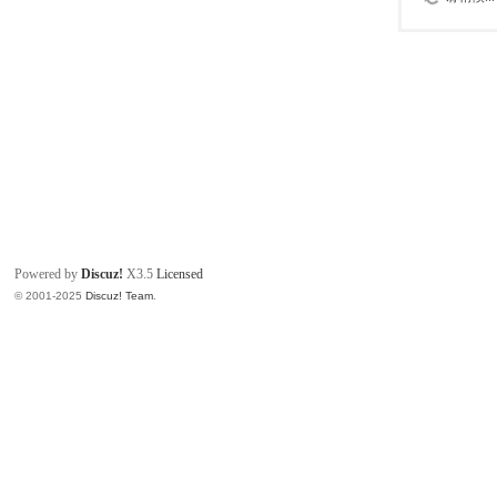
Powered by
Discuz!
X3.5
Licensed
© 2001-2025
Discuz! Team
.