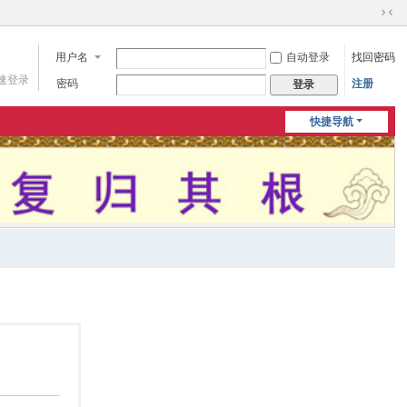
切
换
用户名
自动登录
找回密码
到
窄
速登录
密码
注册
登录
版
快捷导航