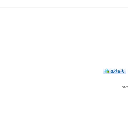
|
GMT+