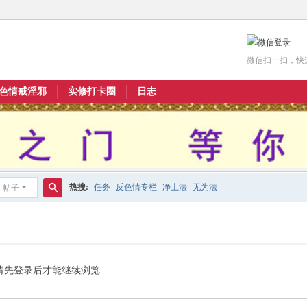
微信扫一扫，快
色情戒淫邪
实修打卡圈
日志
热搜:
任务
反色情专栏
净土法
无为法
帖子
搜
索
请先登录后才能继续浏览