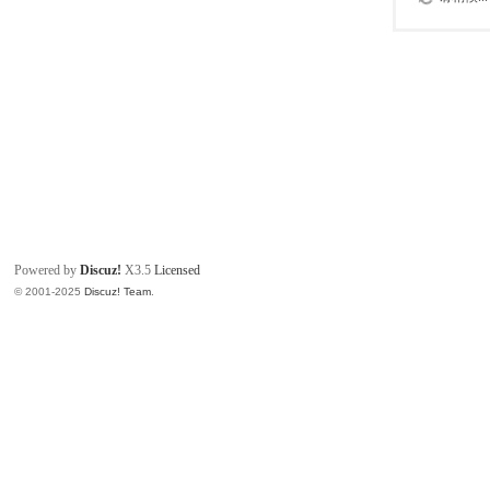
Powered by
Discuz!
X3.5
Licensed
© 2001-2025
Discuz! Team
.