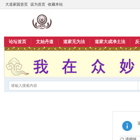
大道家园首页
设为首页
收藏本站
论坛首页
文始丹道
道家无为法
道家大成净土法
反
请稍候...