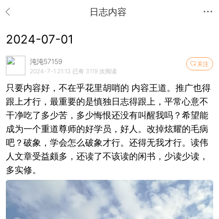
日志内容
2024-07-01
沌沌57159
关注
2024-7-1 21:13
已有 3119 次阅读
只要内容好，不在乎花里胡哨的 内容王道。推广也得
跟上才行，最重要的是慎独日志得跟上，平常心意不
干净吃了多少苦，多少悔恨还没有叫醒我吗？希望能
成为一个重道尊师的好学员，好人。改掉炫耀的毛病
吧？破象，学会怎么破象才行。还得无我才行。读伟
人文章受益颇多，还读了不该读的闲书，少读少读，
多实修。