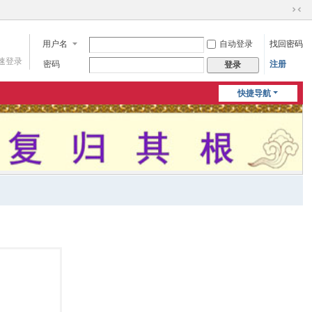
切
换
用户名
自动登录
找回密码
到
窄
速登录
密码
注册
登录
版
快捷导航