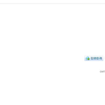
|
GMT+