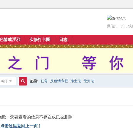
微信扫一扫，快
色情戒淫邪
实修打卡圈
日志
热搜:
任务
反色情专栏
净土法
无为法
帖子
搜
索
抱歉，您要查看的信息不存在或已被删除
[ 点击这里返回上一页 ]