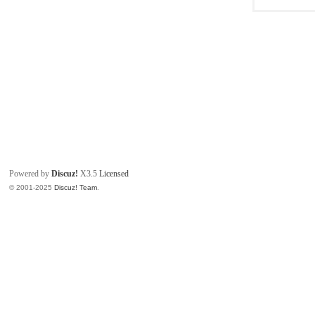
Powered by
Discuz!
X3.5
Licensed
© 2001-2025
Discuz! Team
.