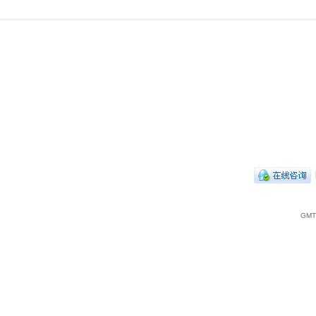
|
GMT+