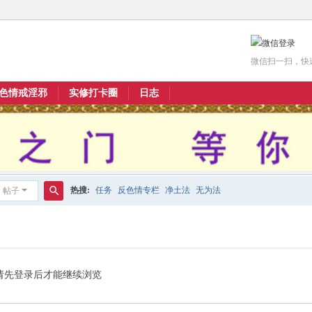
微信扫一扫，快
色情戒淫邪
实修打卡圈
日志
热搜:
任务
反色情专栏
净土法
无为法
帖子
搜
索
请先登录后才能继续浏览