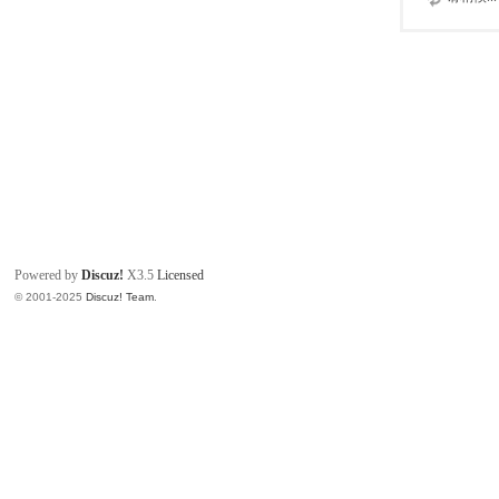
Powered by
Discuz!
X3.5
Licensed
© 2001-2025
Discuz! Team
.