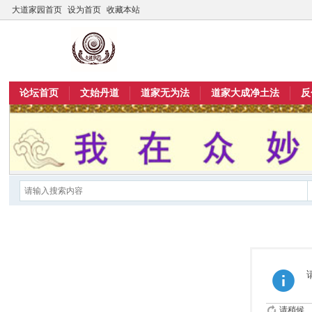
大道家园首页
设为首页
收藏本站
论坛首页
文始丹道
道家无为法
道家大成净土法
反
请稍候...