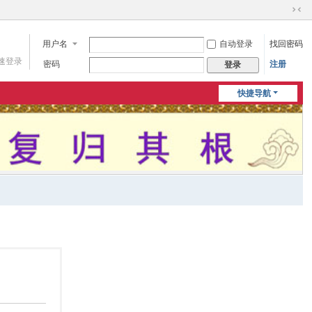
切
换
用户名
自动登录
找回密码
到
窄
速登录
密码
注册
登录
版
快捷导航