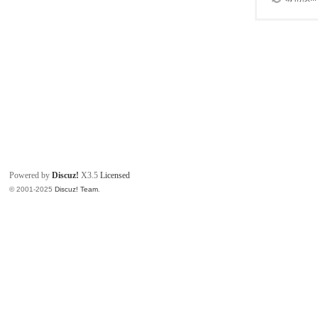
Powered by
Discuz!
X3.5
Licensed
© 2001-2025
Discuz! Team
.