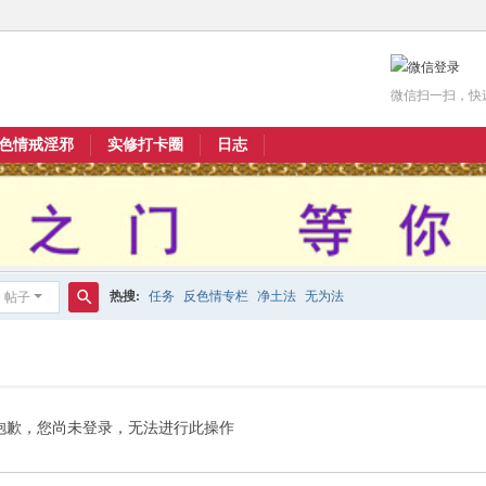
微信扫一扫，快
色情戒淫邪
实修打卡圈
日志
热搜:
任务
反色情专栏
净土法
无为法
帖子
搜
索
抱歉，您尚未登录，无法进行此操作