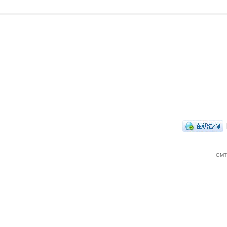
|
GMT+