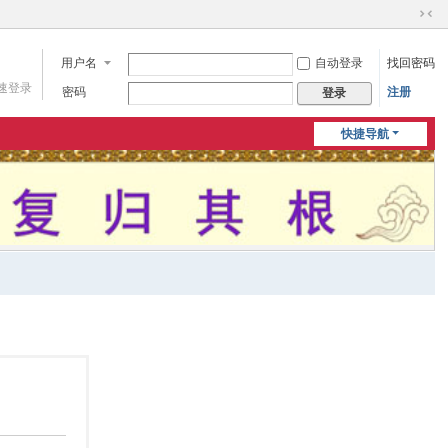
切
换
用户名
自动登录
找回密码
到
窄
速登录
密码
注册
登录
版
快捷导航