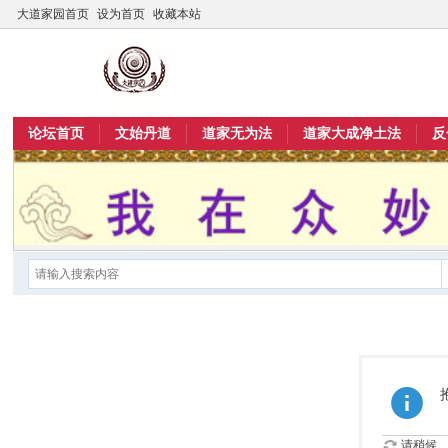
大道家园首页
设为首页
收藏本站
论坛首页
文始丹道
道家无为法
道家大成净土法
反
请稍候...