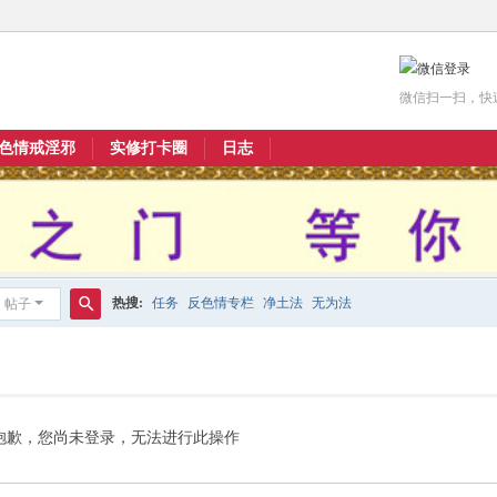
微信扫一扫，快
色情戒淫邪
实修打卡圈
日志
热搜:
任务
反色情专栏
净土法
无为法
帖子
搜
索
抱歉，您尚未登录，无法进行此操作