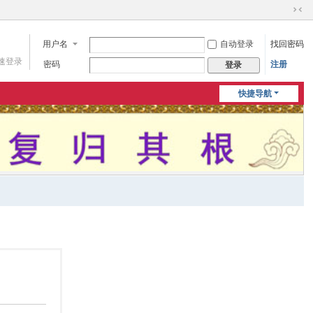
切
换
用户名
自动登录
找回密码
到
窄
速登录
密码
注册
登录
版
快捷导航