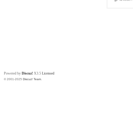
Powered by
Discuz!
X3.5
Licensed
© 2001-2025
Discuz! Team
.