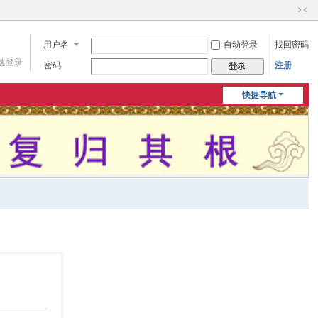
切
换
用户名
自动登录
找回密码
到
窄
速登录
密码
注册
登录
版
快捷导航