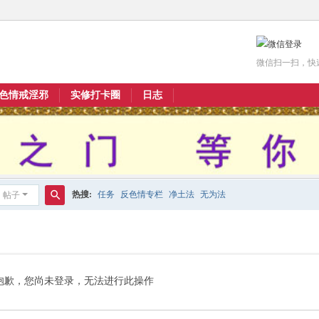
微信扫一扫，快
色情戒淫邪
实修打卡圈
日志
热搜:
任务
反色情专栏
净土法
无为法
帖子
搜
索
抱歉，您尚未登录，无法进行此操作