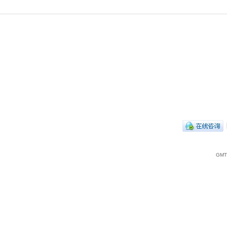
|
GMT+