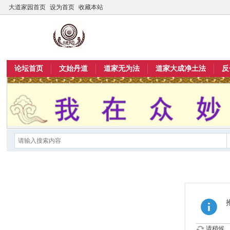
大道家园首页
设为首页
收藏本站
论坛首页
文始丹道
道家无为法
道家大成净土法
反
请稍候...