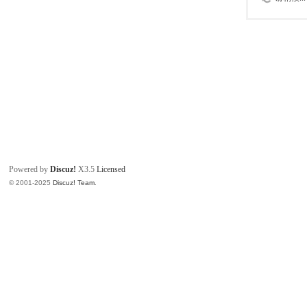
Powered by
Discuz!
X3.5
Licensed
© 2001-2025
Discuz! Team
.