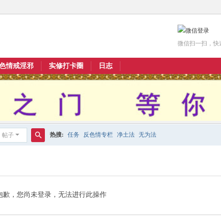
微信扫一扫，快
色情戒淫邪
实修打卡圈
日志
热搜:
任务
反色情专栏
净土法
无为法
帖子
搜
索
抱歉，您尚未登录，无法进行此操作