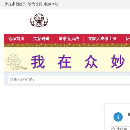
大道家园首页
设为首页
收藏本站
论坛首页
文始丹道
道家无为法
道家大成净土法
反
请稍候...