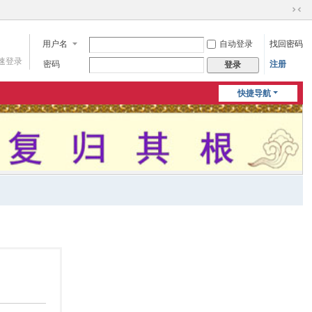
切
换
用户名
自动登录
找回密码
到
窄
速登录
密码
注册
登录
版
快捷导航