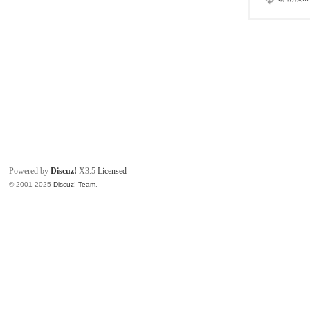
Powered by
Discuz!
X3.5
Licensed
© 2001-2025
Discuz! Team
.