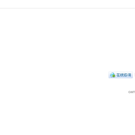
|
GMT+