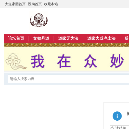
大道家园首页
设为首页
收藏本站
论坛首页
文始丹道
道家无为法
道家大成净土法
反
请稍候...