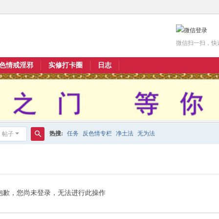
微信扫一扫，快
色情戒淫邪
实修打卡圈
日志
热搜:
任务
反色情专栏
净土法
无为法
帖子
搜
索
抱歉，您尚未登录，无法进行此操作