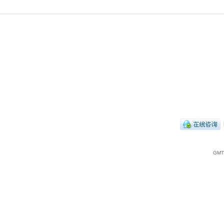
|
GMT+