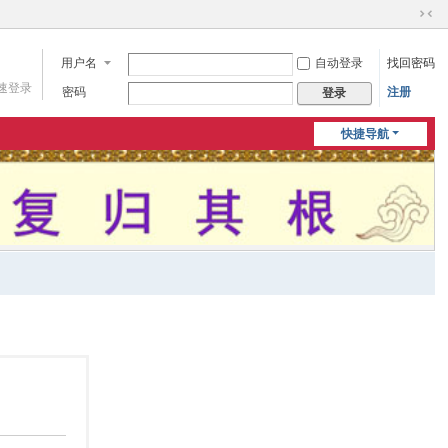
切
换
用户名
自动登录
找回密码
到
窄
速登录
密码
注册
登录
版
快捷导航