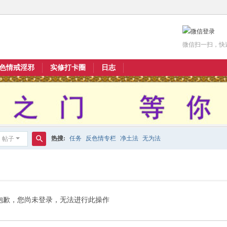
微信扫一扫，快
色情戒淫邪
实修打卡圈
日志
热搜:
任务
反色情专栏
净土法
无为法
帖子
搜
索
抱歉，您尚未登录，无法进行此操作