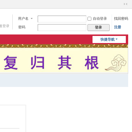
切
换
用户名
自动登录
找回密码
到
窄
速登录
密码
注册
登录
版
快捷导航