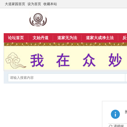
大道家园首页
设为首页
收藏本站
论坛首页
文始丹道
道家无为法
道家大成净土法
反
请稍候...