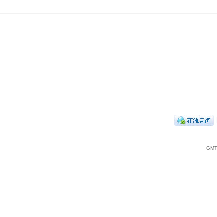
|
GMT+