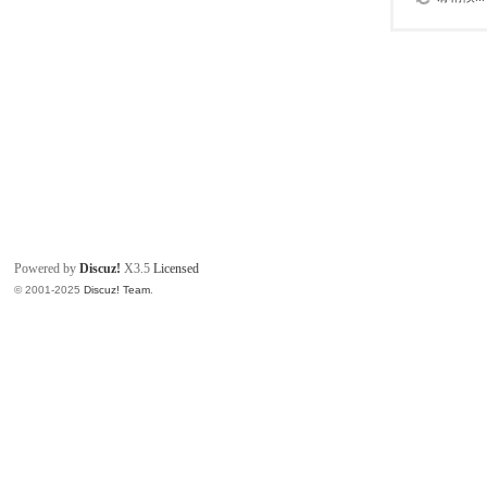
Powered by
Discuz!
X3.5
Licensed
© 2001-2025
Discuz! Team
.