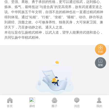
信、坚强、果敢、勇于承担的性格，更可以通过练武，达到炼心、
炼体、炼气，最终抵达“与道合真”的至高境界，故有武道通至道之
说。中华民族五千年文明，自强不息的精神也在一直通过精武精神
得到体现。通过“站桩”、“行桩”、“坐桩”、“睡桩”、动功、静功等达
到易经、洗髓之效。小可修身养性、独善其身，大可保家卫国、兼
济天下，乃至参动静之机、通天人之道。
本论坛旨在弘扬精武精神，以武入道，望学人能秉持武德和道心，
共同弘扬中华精武精神。
功能
发帖
版块或指定区域暂无内容
首页
课程
圈子
消息
我的