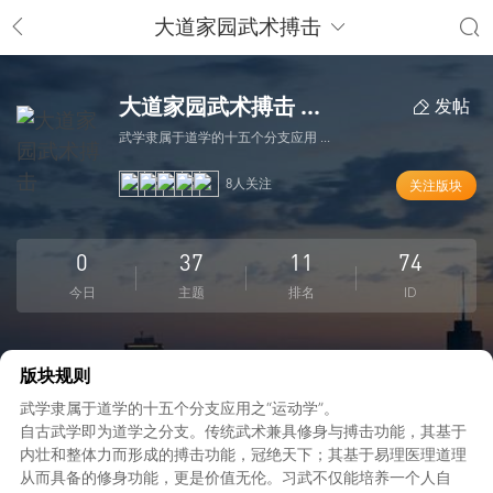
大道家园武术搏击
大道家园武术搏击 ...
发帖
武学隶属于道学的十五个分支应用 ...
8人关注
关注版块
0
37
11
74
今日
主题
排名
ID
版块规则
武学隶属于道学的十五个分支应用之“运动学”。
自古武学即为道学之分支。传统武术兼具修身与搏击功能，其基于
内壮和整体力而形成的搏击功能，冠绝天下；其基于易理医理道理
从而具备的修身功能，更是价值无伦。习武不仅能培养一个人自