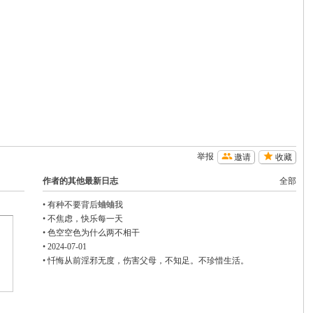
举报
邀请
收藏
作者的其他最新日志
全部
•
有种不要背后蛐蛐我
•
不焦虑，快乐每一天
•
色空空色为什么两不相干
•
2024-07-01
•
忏悔从前淫邪无度，伤害父母，不知足。不珍惜生活。