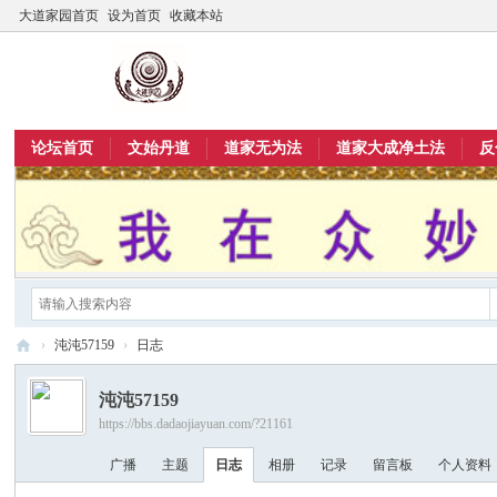
大道家园首页
设为首页
收藏本站
论坛首页
文始丹道
道家无为法
道家大成净土法
反
›
沌沌57159
›
日志
大
沌沌57159
道
https://bbs.dadaojiayuan.com/?21161
家
广播
主题
日志
相册
记录
留言板
个人资料
园