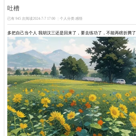
论
吐槽
坛
已有 945 次阅读
2024-7-7 17:00
|
个人分类:
感悟
多把自己当个人 我胡汉三还是回来了，要去练功了，不能再瞎折腾