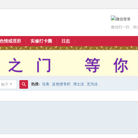
微信扫一扫，快
色情戒淫邪
实修打卡圈
日志
热搜:
任务
反色情专栏
净土法
无为法
帖子
搜
索