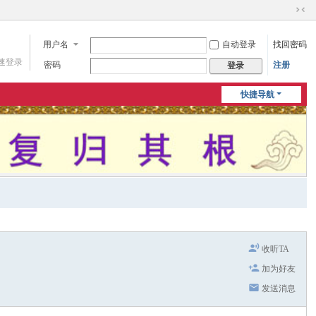
切
换
用户名
自动登录
找回密码
到
窄
速登录
密码
注册
登录
版
快捷导航
收听TA
加为好友
发送消息