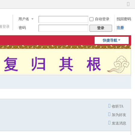
切
换
用户名
自动登录
找回密码
到
窄
速登录
密码
注册
登录
版
快捷导航
收听TA
加为好友
发送消息