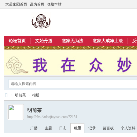
大道家园首页
设为首页
收藏本站
论坛首页
文始丹道
道家无为法
道家大成净土法
反
›
明前茶
›
相册
大
明前茶
道
http://bbs.dadaojiayuan.com/?2151
家
广播
主题
日志
相册
记录
留言板
个人资料
园