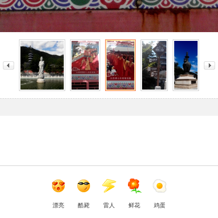
漂亮
酷毙
雷人
鲜花
鸡蛋