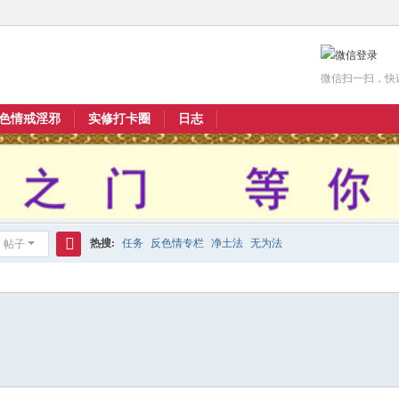
微信扫一扫，快
色情戒淫邪
实修打卡圈
日志
热搜:
任务
反色情专栏
净土法
无为法
帖子
搜
索