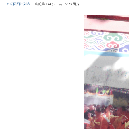
论
« 返回图片列表
|
当前第 144 张
|
共 158 张图片
坛