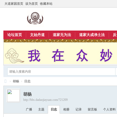
大道家园首页
设为首页
收藏本站
论坛首页
文始丹道
道家无为法
道家大成净土法
反
›
胡杨
›
日志
大
胡杨
道
http://bbs.dadaojiayuan.com/?21209
家
广播
主题
日志
相册
记录
留言板
个人资料
园