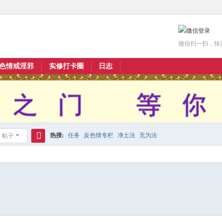
微信扫一扫，快
色情戒淫邪
实修打卡圈
日志
热搜:
任务
反色情专栏
净土法
无为法
帖子
搜
索