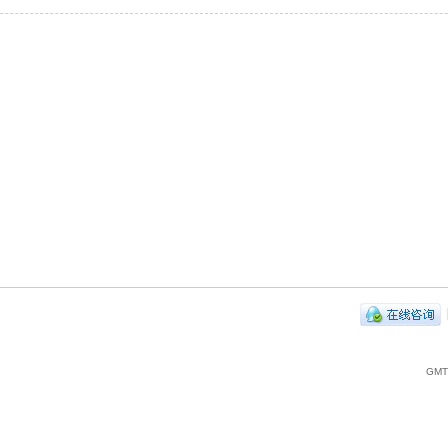
|
GMT+