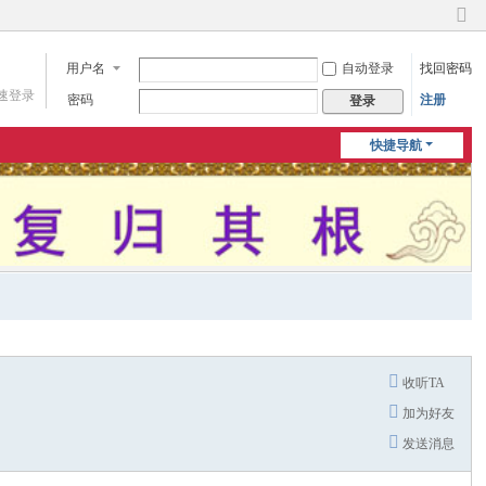
切
换
用户名
自动登录
找回密码
到
窄
速登录
密码
注册
登录
版
快捷导航
收听TA
加为好友
发送消息