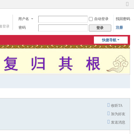
切
换
用户名
自动登录
找回密码
到
窄
速登录
密码
注册
登录
版
快捷导航
收听TA
加为好友
发送消息