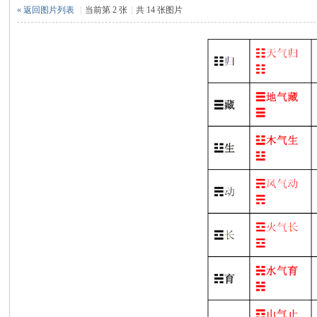
论
« 返回图片列表
|
当前第 2 张
|
共 14 张图片
坛