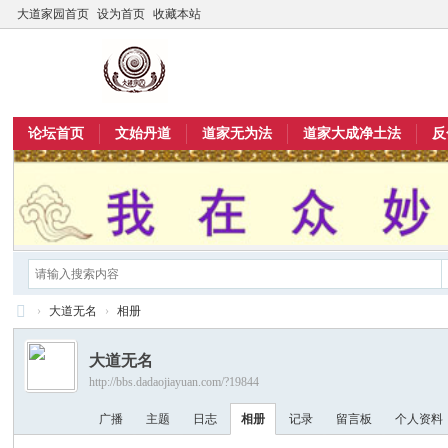
大道家园首页
设为首页
收藏本站
论坛首页
文始丹道
道家无为法
道家大成净土法
反
›
大道无名
›
相册
大
大道无名
道
http://bbs.dadaojiayuan.com/?19844
家
广播
主题
日志
相册
记录
留言板
个人资料
园