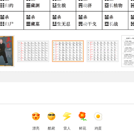
漂亮
酷毙
雷人
鲜花
鸡蛋