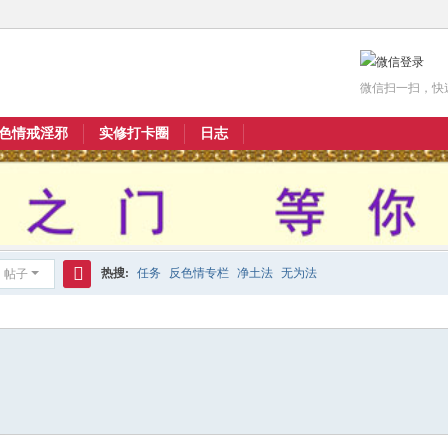
微信扫一扫，快
色情戒淫邪
实修打卡圈
日志
热搜:
任务
反色情专栏
净土法
无为法
帖子
搜
索