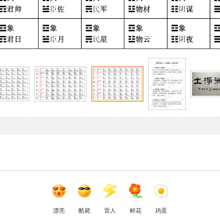
漂亮
酷毙
雷人
鲜花
鸡蛋