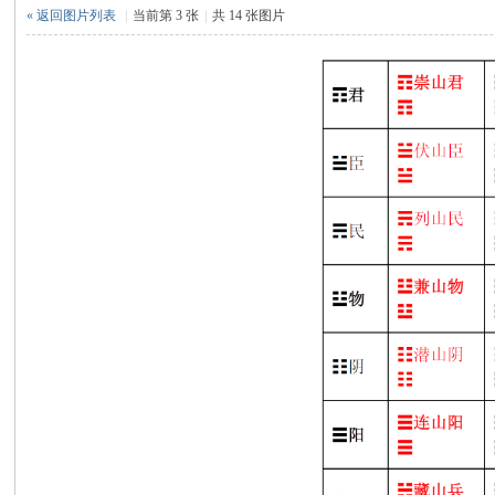
论
« 返回图片列表
|
当前第 3 张
|
共 14 张图片
坛