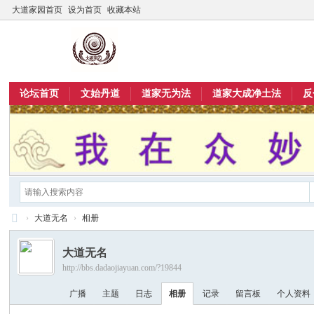
大道家园首页
设为首页
收藏本站
论坛首页
文始丹道
道家无为法
道家大成净土法
反
›
大道无名
›
相册
大
大道无名
道
http://bbs.dadaojiayuan.com/?19844
家
广播
主题
日志
相册
记录
留言板
个人资料
园