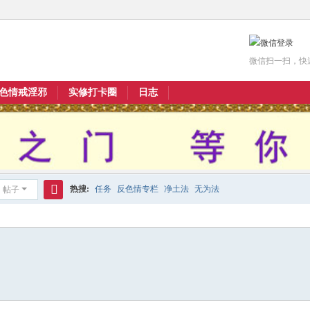
微信扫一扫，快
色情戒淫邪
实修打卡圈
日志
热搜:
任务
反色情专栏
净土法
无为法
帖子
搜
索