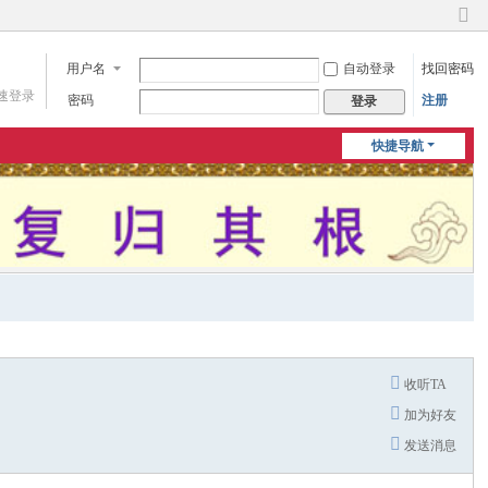
切
换
用户名
自动登录
找回密码
到
窄
速登录
密码
注册
登录
版
快捷导航
收听TA
加为好友
发送消息