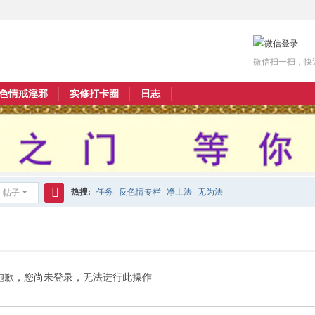
微信扫一扫，快
色情戒淫邪
实修打卡圈
日志
热搜:
任务
反色情专栏
净土法
无为法
帖子
搜
索
抱歉，您尚未登录，无法进行此操作