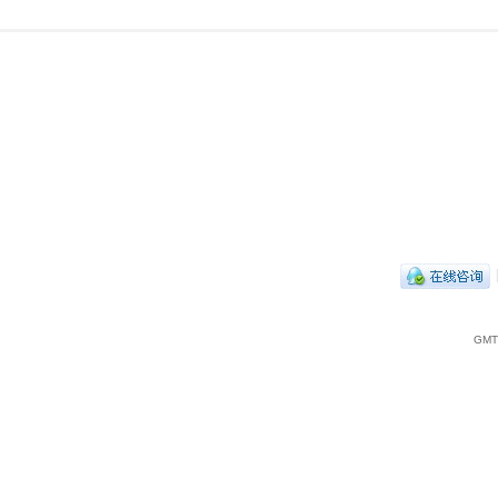
|
GMT+