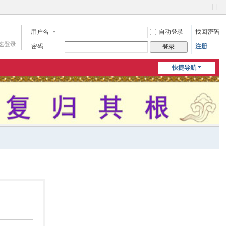
切
换
用户名
自动登录
找回密码
到
窄
速登录
密码
注册
登录
版
快捷导航