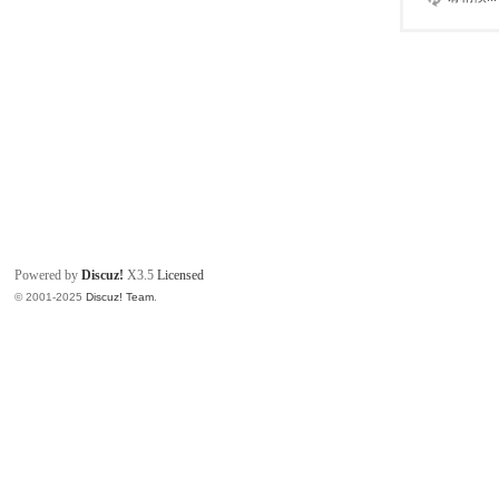
Powered by
Discuz!
X3.5
Licensed
© 2001-2025
Discuz! Team
.