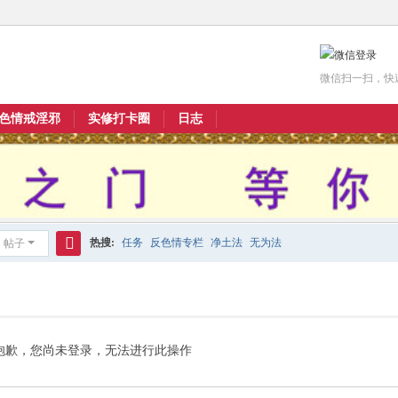
微信扫一扫，快
色情戒淫邪
实修打卡圈
日志
热搜:
任务
反色情专栏
净土法
无为法
帖子
搜
索
抱歉，您尚未登录，无法进行此操作