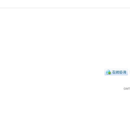
|
GMT+