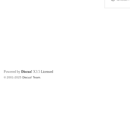
Powered by
Discuz!
X3.5
Licensed
© 2001-2025
Discuz! Team
.