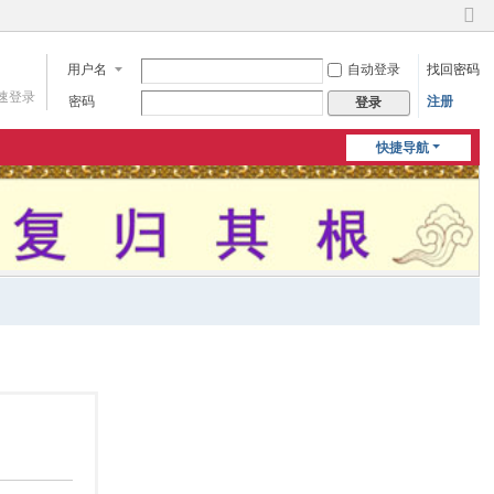
切
换
用户名
自动登录
找回密码
到
窄
速登录
密码
注册
登录
版
快捷导航